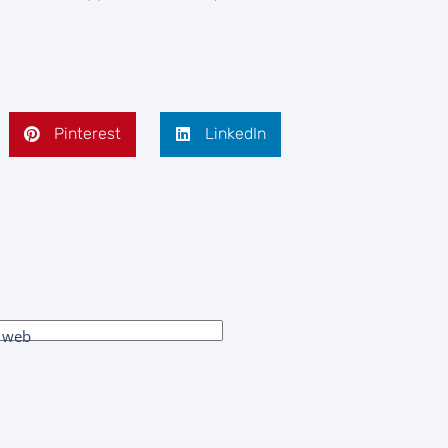
Pinterest
LinkedIn
e web