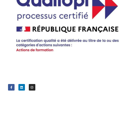
Voir le certificat en ligne
Formati
Finance
Nous
ons
ment
contact
er
Bureautique
Compte Personnel de
Formation - CPF